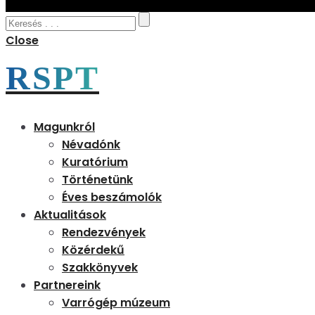
Close
RSPT
Magunkról
Névadónk
Kuratórium
Történetünk
Éves beszámolók
Aktualitások
Rendezvények
Közérdekű
Szakkönyvek
Partnereink
Varrógép múzeum