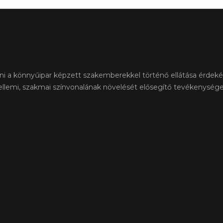
íteni a könnyűipar képzett szakemberekkel történő ellátása érdek
zellemi, szakmai színvonalának növelését elősegítő tevékenység