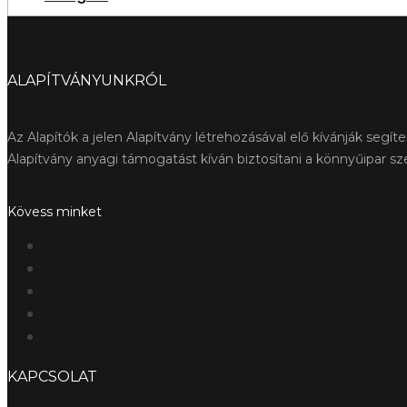
ALAPÍTVÁNYUNKRÓL
Az Alapítók a jelen Alapítvány létrehozásával elő kívánják seg
Alapítvány anyagi támogatást kíván biztosítani a könnyűipar s
Kövess minket
KAPCSOLAT