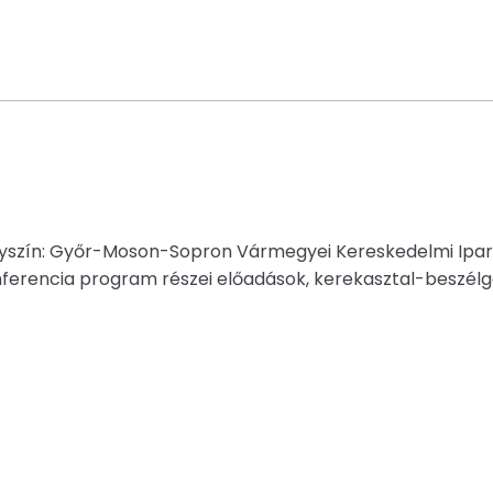
 Helyszín: Győr-Moson-Sopron Vármegyei Kereskedelmi Ip
nferencia program részei előadások, kerekasztal-beszélge