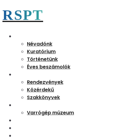
RSPT
Magunkról
Névadónk
Kuratórium
Történetünk
Éves beszámolók
Aktualitások
Rendezvények
Közérdekű
Szakkönyvek
Partnereink
Varrógép múzeum
Kapcsolat
Tudásbázis
Rejtő 170 emléknap