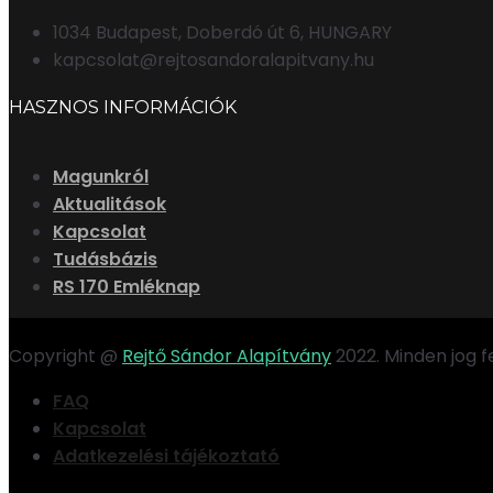
1034 Budapest, Doberdó út 6, HUNGARY
kapcsolat@rejtosandoralapitvany.hu
HASZNOS INFORMÁCIÓK
Magunkról
Aktualitások
Kapcsolat
Tudásbázis
RS 170 Emléknap
Copyright @
Rejtő Sándor Alapítvány
2022. Minden jog 
FAQ
Kapcsolat
Adatkezelési tájékoztató