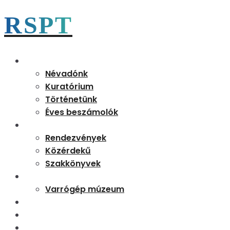
RSPT
Magunkról
Névadónk
Kuratórium
Történetünk
Éves beszámolók
Aktualitások
Rendezvények
Közérdekű
Szakkönyvek
Partnereink
Varrógép múzeum
Kapcsolat
Tudásbázis
Rejtő 170 emléknap