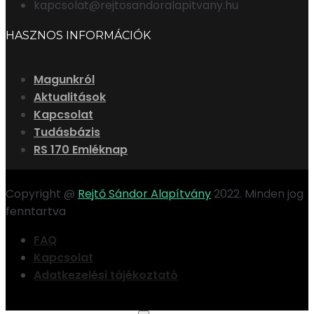
kapcsolat@rejtosandoralapitvany.hu
HASZNOS INFORMÁCIÓK
Magunkról
Aktualitások
Kapcsolat
Tudásbázis
RS 170 Emléknap
Copyright @
Rejtő Sándor Alapítvány
2022. Minden jog
fenntartva
FAQ
Kapcsolat
Adatkezelési tájékoztató