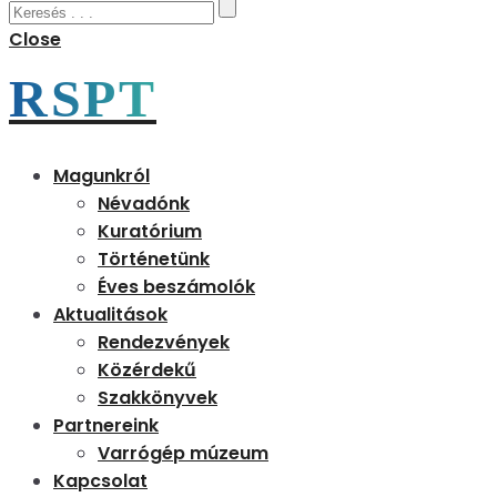
Close
RSPT
Magunkról
Névadónk
Kuratórium
Történetünk
Éves beszámolók
Aktualitások
Rendezvények
Közérdekű
Szakkönyvek
Partnereink
Varrógép múzeum
Kapcsolat