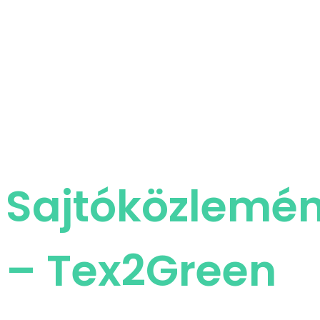
Sajtóközlemé
– Tex2Green