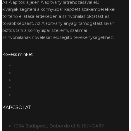
Az Alapítók a jelen Alapítvány létrehozásával elő
kívánják segíteni a könnyűipar képzett szakemberekkel
történő ellátása érdekében a színvonalas oktatást és
továbbképzést. Az Alapítvány anyagi támogatást kíván
biztosítani a könnyűipar szellemi, szakmai
színvonalának növelését elősegítő tevékenységekhez.
Kövess minket
KAPCSOLAT
1034 Budapest, Doberdó út 6, HUNGARY