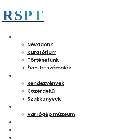
RSPT
Magunkról
Névadónk
Kuratórium
Történetünk
Éves beszámolók
Aktualitások
Rendezvények
Közérdekű
Szakkönyvek
Partnereink
Varrógép múzeum
Kapcsolat
Tudásbázis
Rejtő 170 emléknap