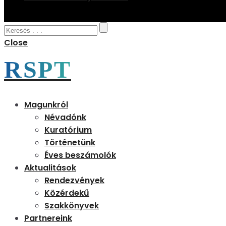
Close
RSPT
Magunkról
Névadónk
Kuratórium
Történetünk
Éves beszámolók
Aktualitások
Rendezvények
Közérdekű
Szakkönyvek
Partnereink