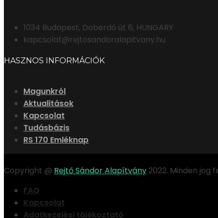
1034 Budapest, Doberdó út 6, HUNGARY
kapcsolat@rejtosandoralapitvany.hu
HASZNOS INFORMÁCIÓK
Magunkról
Aktualitások
Kapcsolat
Tudásbázis
RS 170 Emléknap
Copyright @
Rejtő Sándor Alapítvány
2022. Minden jog 
FAQ
Kapcsolat
Adatkezelési tájékoztató