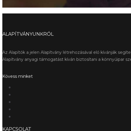
ALAPÍTVÁNYUNKRÓL
Az Alapítók a jelen Alapítvány létrehozásával elő kívánják seg
Alapítvány anyagi támogatást kíván biztosítani a könnyűipar s
Kövess minket
KAPCSOLAT