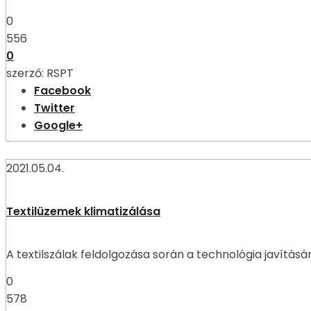
0
556
0
szerző:
RSPT
Facebook
Twitter
Google+
2021.05.04.
Textilüzemek klimatizálása
A textilszálak feldolgozása során a technológia javításá
0
578