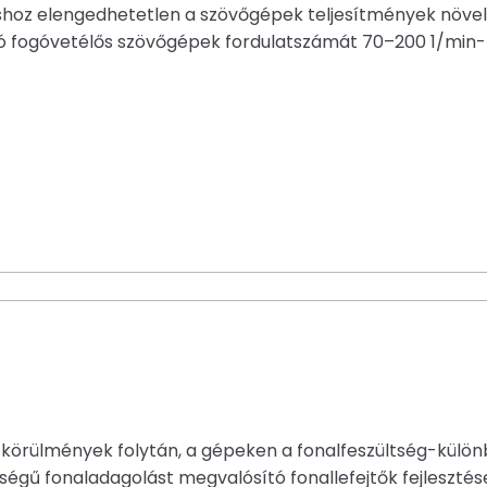
hoz elengedhetetlen a szövőgépek teljesítmények növelé
ltó fogóvetélős szövőgépek fordulatszámát 70–200 1/min-
i körülmények folytán, a gépeken a fonalfeszültség-külö
ségű fonaladagolást megvalósító fonallefejtők fejlesztés