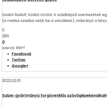
Szabó Rudolf, Szabó Lóránt A szádképző szerkezetek egy
(a mellső szádba vetik be a vetüléket), másrészt a lán
0
280
0
szerző:
RSPT
Facebook
Twitter
Google+
2022.02.01.
Sulzer gyártmányú forgóvetélős szövőgépekenalkalm