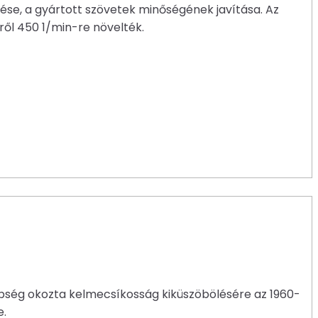
se, a gyártott szövetek minőségének javítása. Az
ről 450 1/min-re növelték.
nbség okozta kelmecsíkosság kiküszöbölésére az 1960-
e.