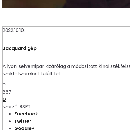
2022.10.10.
Jacquard gép
A lyoni selyemipar kizárólag a módosított kínai székfels
székfelszerelést talált fel.
0
867
0
szerző:
RSPT
Facebook
Twitter
Google+