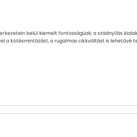
rkezetein belül kiemelt fontosságúak; a szádnyílás kial
 a kötésmintázást, a rugalmas cikkváltást is lehetővé te