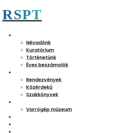
RSPT
Magunkról
Névadónk
Kuratórium
Történetünk
Éves beszámolók
Aktualitások
Rendezvények
Közérdekű
Szakkönyvek
Partnereink
Varrógép múzeum
Kapcsolat
Tudásbázis
Rejtő 170 emléknap