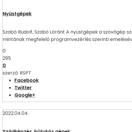
Nyüstgépek
Szabó Rudolf, Szabó Lóránt A nyüstgépek a szövőgép sze
mintának megfelelő programvezérlés szerinti emelésével
0
295
0
szerző:
RSPT
Facebook
Twitter
Google+
2022.04.04.
Szádképzés, bütykös gépek