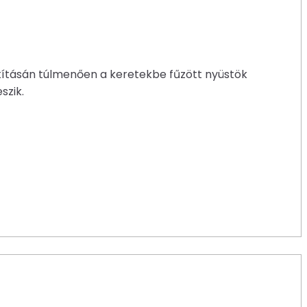
akításán túlmenően a keretekbe fűzött nyüstök
szik.