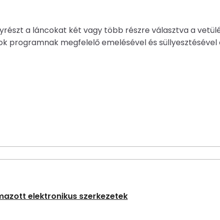
részt a láncokat két vagy több részre választva a vetülé
cok programnak megfelelő emelésével és süllyesztésével 
azott elektronikus szerkezetek