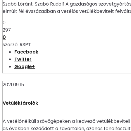
Szabó Lóránt, Szabó Rudolf A gazdaságos szövetgyártás
elmúlt fél évszázadban a vetélős vetülékbevitelt felvá
0
297
0
szerző:
RSPT
Facebook
Twitter
Google+
2021.09.15.
Vetüléktárolók
A vetélőnélküli szövőgépeken a kedvező vetülékbevitel
as években kezdődött a zavartalan, azonos fonalfeszült