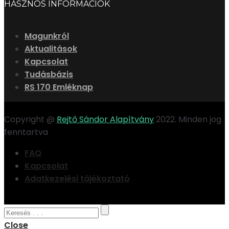
HASZNOS INFORMÁCIÓK
Magunkról
Aktualitások
Kapcsolat
Tudásbázis
RS 170 Emléknap
Copyright @
Rejtő Sándor Alapítvány
2022. Minden jog
fenntartva
FAQ
Kapcsolat
Adatkezelési tájékoztató
Close