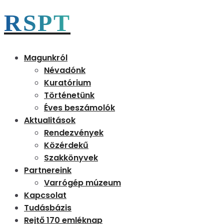
RSPT
Magunkról
Névadónk
Kuratórium
Történetünk
Éves beszámolók
Aktualitások
Rendezvények
Közérdekű
Szakkönyvek
Partnereink
Varrógép múzeum
Kapcsolat
Tudásbázis
Rejtő 170 emléknap