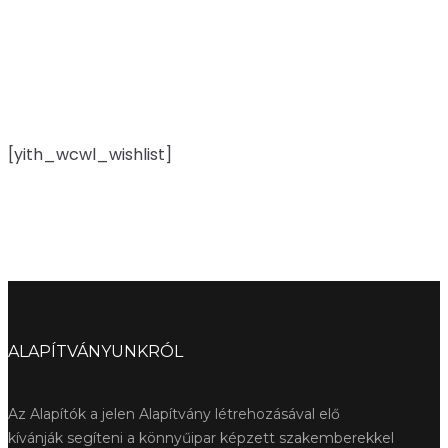
[yith_wcwl_wishlist]
ALAPÍTVÁNYUNKRÓL
Az Alapítók a jelen Alapítvány létrehozásával elő
kívánják segíteni a könnyűipar képzett szakemberekkel