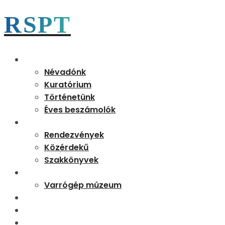
RSPT
Magunkról
Névadónk
Kuratórium
Történetünk
Éves beszámolók
Aktualitások
Rendezvények
Közérdekű
Szakkönyvek
Partnereink
Varrógép múzeum
Kapcsolat
Tudásbázis
Rejtő 170 emléknap