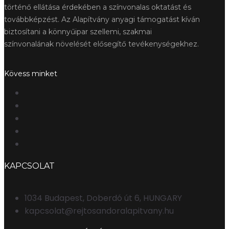
történő ellátása érdekében a színvonalas oktatást és
továbbképzést. Az Alapítvány anyagi támogatást kíván
biztosítani a könnyűipar szellemi, szakmai
színvonalának növelését elősegítő tevékenységekhez.
Kövess minket
KAPCSOLAT
1034 Budapest, Doberdó út 6, HUNGARY
kapcsolat@rejtosandoralapitvany.hu