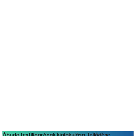
Óbuda textiliparának kialakulása, fejlődése,