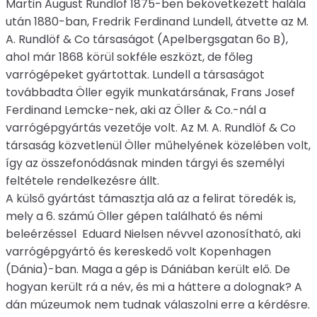
Martin August Rundlöf 1875-ben bekövetkezett halála
után 1880-ban, Fredrik Ferdinand Lundell, átvette az M.
A. Rundlöf & Co társaságot (Apelbergsgatan 6o B),
ahol már 1868 körül sokféle eszközt, de főleg
varrógépeket gyártottak. Lundell a társaságot
továbbadta Öller egyik munkatársának, Frans Josef
Ferdinand Lemcke-nek, aki az Öller & Co.-nál a
varrógépgyártás vezetője volt. Az M. A. Rundlöf & Co
társaság közvetlenül Öller műhelyének közelében volt,
így az összefonódásnak minden tárgyi és személyi
feltétele rendelkezésre állt.
A külső gyártást támasztja alá az a felirat töredék is,
mely a 6. számú Öller gépen található és némi
beleérzéssel Eduard Nielsen névvel azonosítható, aki
varrógépgyártó és kereskedő volt Kopenhagen
(Dánia)-ban. Maga a gép is Dániában került elő. De
hogyan került rá a név, és mi a háttere a dolognak? A
dán múzeumok nem tudnak válaszolni erre a kérdésre.