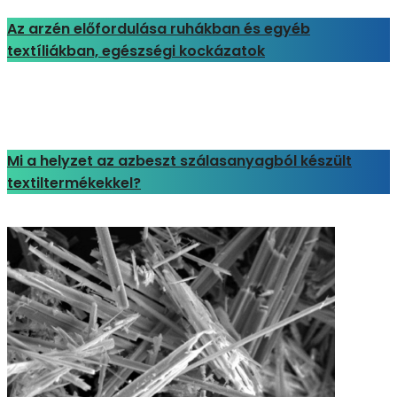
Az arzén előfordulása ruhákban és egyéb
textíliákban, egészségi kockázatok
Mi a helyzet az azbeszt szálasanyagból készült
textiltermékekkel?