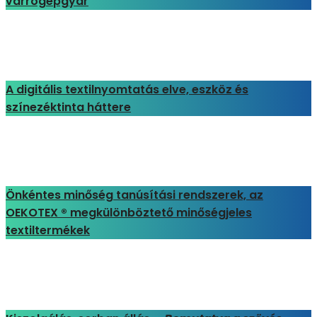
varrógépgyár
A digitális textilnyomtatás elve, eszköz és
színezéktinta háttere
Önkéntes minőség tanúsítási rendszerek, az
OEKOTEX ® megkülönböztető minőségjeles
textiltermékek