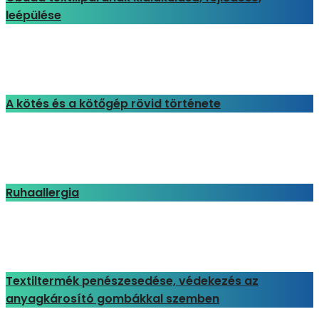
leépülése
A kötés és a kötőgép rövid története
Ruhaallergia
Textiltermék penészesedése, védekezés az
anyagkárosító gombákkal szemben