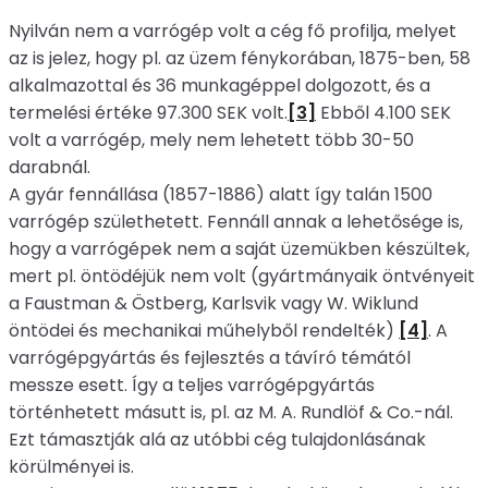
Nyilván nem a varrógép volt a cég fő profilja, melyet
az is jelez, hogy pl. az üzem fénykorában, 1875-ben, 58
alkalmazottal és 36 munkagéppel dolgozott, és a
termelési értéke 97.300 SEK volt.
[3]
Ebből 4.100 SEK
volt a varrógép, mely nem lehetett több 30-50
darabnál.
A gyár fennállása (1857-1886) alatt így talán 1500
varrógép születhetett. Fennáll annak a lehetősége is,
hogy a varrógépek nem a saját üzemükben készültek,
mert pl. öntödéjük nem volt (gyártmányaik öntvényeit
a Faustman & Östberg, Karlsvik vagy W. Wiklund
öntödei és mechanikai műhelyből rendelték)
[4]
. A
varrógépgyártás és fejlesztés a távíró témától
messze esett. Így a teljes varrógépgyártás
történhetett másutt is, pl. az M. A. Rundlöf & Co.-nál.
Ezt támasztják alá az utóbbi cég tulajdonlásának
körülményei is.