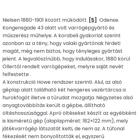
Nielsen 1880-1901 között működött.
[5]
Odense.
Kongensgade 43 alatt volt varrógépgyártó és
műszerész műhelye. A korabeli gyakorlat szerint
azonban az a tény, hogy valaki gyártónak hirdeti
magát, még nem biztos, hogy tényleges gyártást
jelent. A legvalószínűbb, hogy indulásakor, 1880 körül
Öllertől rendelt varrógépeket, melyre saját nevét
felfestette .
A konstrukció Howe rendszer szerinti. Alul, az alsó
géplap alatt található két hengeres vezértárcsa a
hurokfogót illetve a tűrudat mozgatja. Négyzetes alsó
anyagtovábbítás került a gépbe, állítható
öltéshosszúsággal. Apró öltéseket készít az egyébként
is kisméretű gép (alaplapméret: 182×122 mm), mely
játékvarrógép látszatát kelti, de nem az. A tűfonal
fékezését nem bonyolították el, egyszerű