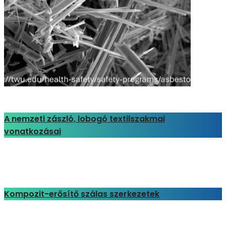
A nemzeti zászló, lobogó textilszakmai
vonatkozásai
Kompozit-erősítő szálas szerkezetek