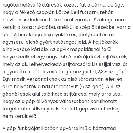
rugóterhelésú féktárcsák között fut a cérna, de úgy,
hogy a fékező csapján körbe kell futtatni, tehát
részben súrlódásos fékezésről van szó. Szálrugó nem
került a konstrukcióba, anélkül is szép öltésekkel varr a
gép. A hurokfogó hajó lyukfékes, mely szintén az
egyszerű, olcsó gyárthatóságot jelzi. A hajtókerék
elhelyezése kétféle. Az egyik megoldásnál felül
helyezkedik el egy nagyobb átmérőjű kézi hajtókerék,
mely az alul elhelyezkedő szíjtárcsára kis szíjjal viszi át
a gyorsító áttételezésű forgómozgást (1,2,3,5 sz. gép).
Egy másik verziónál csak az alsó tárcsa van jelen és
erre helyezték a hajtóforgattyút (6 sz. gép). A 4. sz.
gépnél csak alul található szíjtárcsa, mely arra utal,
hogy ez a gép állványos változatként kerülhetett
forgalomba. Állványos komplett gép viszont eddig
nem került elő.
A gép funkcióját illetően egyértelmű a háztartási