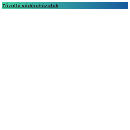
Tűzoltó védőruházatok