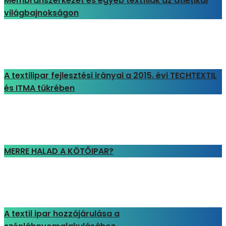
Membránszerkezet és egyéb textíliák az atlétikai
világbajnokságon
A textilipar fejlesztési irányai a 2015. évi TECHTEXTIL
és ITMA tükrében
MERRE HALAD A KÖTŐIPAR?
A textil ipar hozzájárulása a