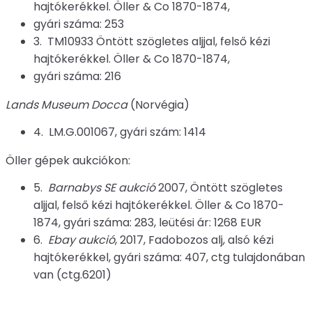
hajtókerékkel. Öller & Co 1870-1874,
gyári száma: 253
3. TM10933 Öntött szögletes aljjal, felső kézi
hajtókerékkel. Öller & Co 1870-1874,
gyári száma: 216
Lands Museum Docca
(Norvégia)
4. LM.G.001067, gyári szám: 1414
Öller gépek aukciókon:
5.
Barnabys SE aukció
2007, Öntött szögletes
aljjal, felső kézi hajtókerékkel. Öller & Co 1870-
1874, gyári száma: 283, leütési ár: 1268 EUR
6.
Ebay aukció
, 2017, Fadobozos alj, alsó kézi
hajtókerékkel, gyári száma: 407, ctg tulajdonában
van (ctg.6201)