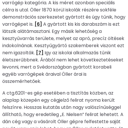
varrógép kategória. A kis méret azonban speciális
célra is utal. Öller 1870 körül iskolák részére sokféle
demonstrációs szerkezetet gyártott és úgy tűnik, hogy
varrógépet is.
[6]
A gyártott kis kis darabszám is ezt
látszik alátámasztani. Egy másik lehetőség a
kesztyűvarrás területe, melyet az apró, precíz öltések
indokolnának. Kesztyűgyártó szakemberek viszont ezt
nem igazolták.
[7]
Igy az iskolai alkalmazás tűnik
életszerűbbnek. Árából nem lehet következtetéseket
levonni, mert a Svédországban gyártott korabeli
egyéb varrógépek áraival Öller árai is
összemérhetőek.
A ctg.6201-es gép esetében a tisztítás közben, az
alaplap közepén egy cégjelző felirat nyoma került
felszínre. Hosszas kutatás után nagy valószínűséggel
állítható, hogy eredetileg „E. Nielsen” felirat lehetett. A
dán cég vagy a vásárolt Öller gépre felfestette saját