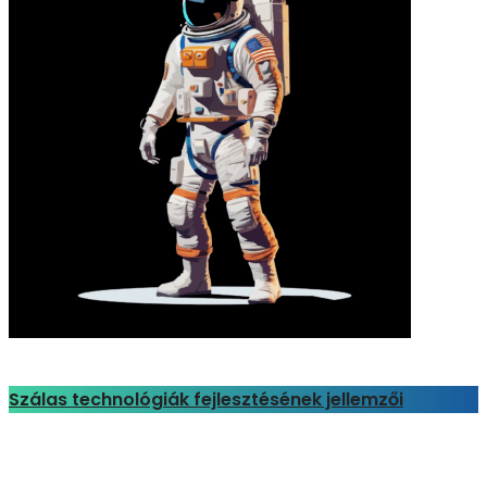
Szálas technológiák fejlesztésének jellemzői