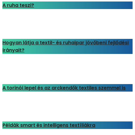
A ruha teszi?
Hogyan látja a textil- és ruhaipar jövőbeni fejlődési
irányait?
A torinói lepel és az arckendők textiles szemmel is
Példák smart és intelligens textíliákra