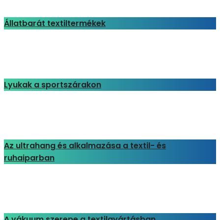
Állatbarát textiltermékek
Lyukak a sportszárakon
Az ultrahang és alkalmazása a textil- és
ruhaiparban
A vákuum szerepe a textilgyártásban