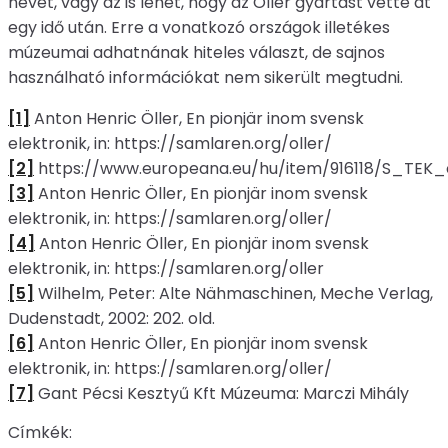
nevét, vagy az is lehet, hogy az Öller gyártást vette át
egy idő után. Erre a vonatkozó országok illetékes
múzeumai adhatnának hiteles választ, de sajnos
használható információkat nem sikerült megtudni.
[1]
Anton Henric Öller, En pionjär inom svensk
elektronik, in: https://samlaren.org/oller/
[2]
https://www.europeana.eu/hu/item/916118/S_TEK
[3]
Anton Henric Öller, En pionjär inom svensk
elektronik, in: https://samlaren.org/oller/
[4]
Anton Henric Öller, En pionjär inom svensk
elektronik, in: https://samlaren.org/oller
[5]
Wilhelm, Peter: Alte Nähmaschinen, Meche Verlag,
Dudenstadt, 2002: 202. old.
[6]
Anton Henric Öller, En pionjär inom svensk
elektronik, in: https://samlaren.org/oller/
[7]
Gant Pécsi Kesztyű Kft Múzeuma: Marczi Mihály
Címkék: