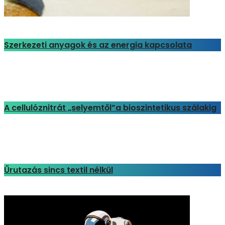
Szerkezeti anyagok és az energia kapcsolata
A cellulóznitrát „selyemtől”a bioszintetikus szálakig
Űrutazás sincs textil nélkül