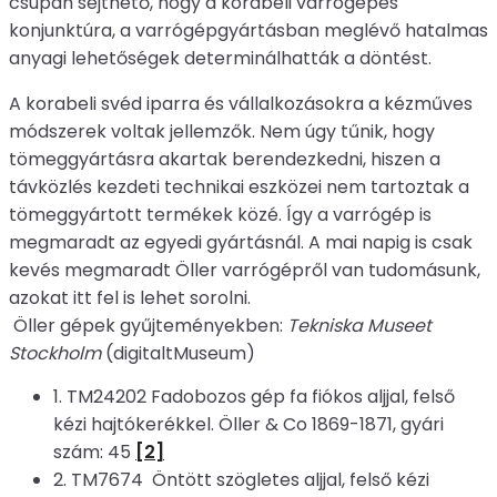
csupán sejthető, hogy a korabeli varrógépes
konjunktúra, a varrógépgyártásban meglévő hatalmas
anyagi lehetőségek determinálhatták a döntést.
A korabeli svéd iparra és vállalkozásokra a kézműves
módszerek voltak jellemzők. Nem úgy tűnik, hogy
tömeggyártásra akartak berendezkedni, hiszen a
távközlés kezdeti technikai eszközei nem tartoztak a
tömeggyártott termékek közé. Így a varrógép is
megmaradt az egyedi gyártásnál. A mai napig is csak
kevés megmaradt Öller varrógépről van tudomásunk,
azokat itt fel is lehet sorolni.
Öller gépek gyűjteményekben:
Tekniska Museet
Stockholm
(digitaltMuseum)
1. TM24202 Fadobozos gép fa fiókos aljjal, felső
kézi hajtókerékkel. Öller & Co 1869-1871, gyári
szám: 45
[2]
2. TM7674 Öntött szögletes aljjal, felső kézi