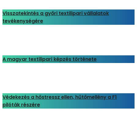
Visszatekintés a győri textilipari vállalatok
tevékenységére
A magyar textilipari képzés története
Védekezés a hőstressz ellen, hűtőmellény a F1
pilóták részére