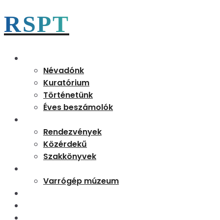
RSPT
Magunkról
Névadónk
Kuratórium
Történetünk
Éves beszámolók
Aktualitások
Rendezvények
Közérdekű
Szakkönyvek
Partnereink
Varrógép múzeum
Kapcsolat
Tudásbázis
Rejtő 170 emléknap