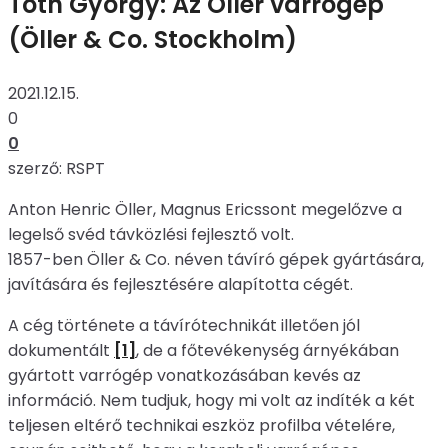
Tóth György: Az Öller varrógép
(Öller & Co. Stockholm)
2021.12.15.
0
0
szerző: RSPT
Anton Henric Öller, Magnus Ericssont megelőzve a
legelső svéd távközlési fejlesztő volt.
1857-ben Öller & Co. néven távíró gépek gyártására,
javítására és fejlesztésére alapította cégét.
A cég története a távírótechnikát illetően jól
dokumentált
[1]
, de a főtevékenység árnyékában
gyártott varrógép vonatkozásában kevés az
információ. Nem tudjuk, hogy mi volt az indíték a két
teljesen eltérő technikai eszköz profilba vételére,