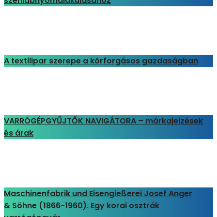
szénlábnyomalakulásához
A textilipar szerepe a körforgásos gazdaságban
VARRÓGÉPGYŰJTŐK NAVIGÁTORA – márkajelzések
és árak
Maschinenfabrik und Eisengießerei Josef Anger
& Söhne (1866-1960). Egy korai osztrák