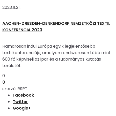
2023.11.21.
AACHEN-DRESDEN-DENKENDORF NEMZETKÖZI TEXTIL
KONFERENCIA 2023
Hamarosan indul Európa egyik legjelentősebb
textilkonferenciája, amelyen rendszeresen több mint
600 fő képviseli az ipar és a tudományos kutatás
területét.
0
0
szerző:
RSPT
Facebook
Twitter
Google+