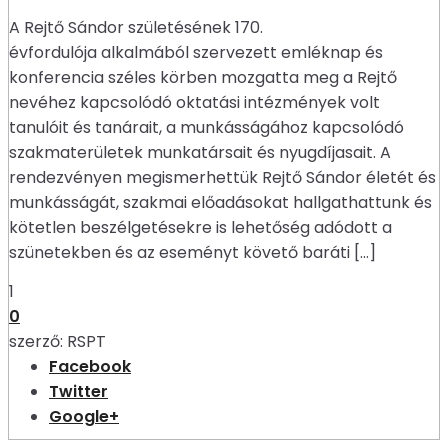
A Rejtő Sándor születésének 170.
évfordulója alkalmából szervezett emléknap és
konferencia széles körben mozgatta meg a Rejtő
nevéhez kapcsolódó oktatási intézmények volt
tanulóit és tanárait, a munkásságához kapcsolódó
szakmaterületek munkatársait és nyugdíjasait. A
rendezvényen megismerhettük Rejtő Sándor életét és
munkásságát, szakmai előadásokat hallgathattunk és
kötetlen beszélgetésekre is lehetőség adódott a
szünetekben és az eseményt követő baráti […]
1
0
szerző:
RSPT
Facebook
Twitter
Google+