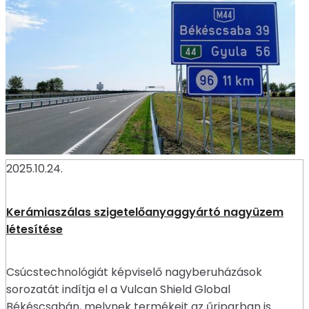
2025.10.24.
Kerámiaszálas szigetelőanyaggyártó nagyüzem
létesítése
Csúcstechnológiát képviselő nagyberuházások
sorozatát indítja el a Vulcan Shield Global
Békéscsabán, melynek termékeit az űriparban is