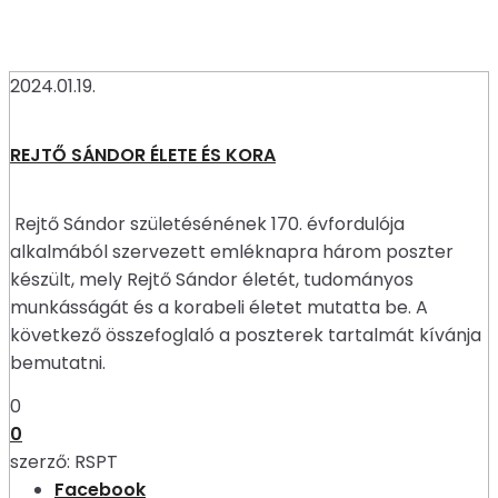
2024.01.19.
REJTŐ SÁNDOR ÉLETE ÉS KORA
Rejtő Sándor születésénének 170. évfordulója
alkalmából szervezett emléknapra három poszter
készült, mely Rejtő Sándor életét, tudományos
munkásságát és a korabeli életet mutatta be. A
következő összefoglaló a poszterek tartalmát kívánja
bemutatni.
0
0
szerző:
RSPT
Facebook