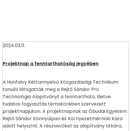
2024.03.11.
Projektnap a fenntarthatóság jegyében
A Hunfalvy Kéttannyelvű Közgazdasági Technikum
tanulói látogatták meg a Rejtő Sándor Pro
Technológia Alapítványt a fenntartható, illetve
tudatos fogyasztás témakörében szervezett
projektnapjukon. A projektnapnak az Óbudai Egyetem
Rejtő Sándor Könnyűipari és Környezetmérnöki Kara
adott helyszínt. A részvevőket az alapítvány titkára,