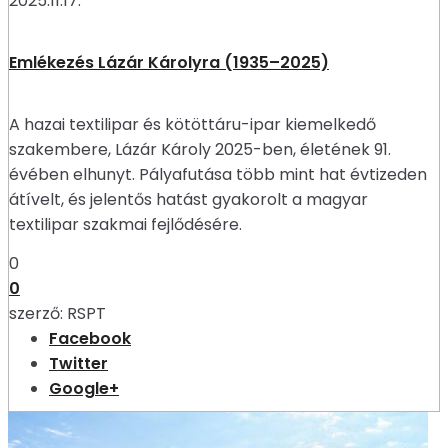
2025.11.17.
Emlékezés Lázár Károlyra (1935–2025)
A hazai textilipar és kötöttáru-ipar kiemelkedő
szakembere, Lázár Károly 2025-ben, életének 91.
évében elhunyt. Pályafutása több mint hat évtizeden
átívelt, és jelentős hatást gyakorolt a magyar
textilipar szakmai fejlődésére.
0
0
szerző:
RSPT
Facebook
Twitter
Google+