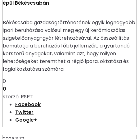
épül Békéscsabán
Békéscsaba gazdaságtörténetének egyik legnagyobb
ipari beruházása valósul meg egy új kerámiaszálas
szigetelőanyag-gyár létrehozásával. Az összeállítás
bemutatja a beruházás főbb jellemzőit, a gyártandó
korszerű anyagokat, valamint azt, hogy milyen
lehetőségeket teremthet a régió ipara, oktatása és
foglalkoztatása számára.
0
0
szerző:
RSPT
Facebook
Twitter
Google+