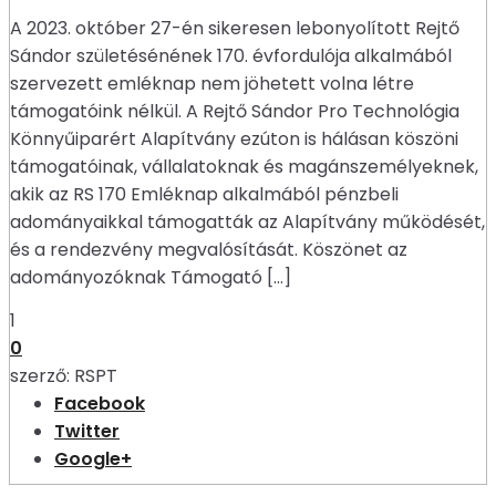
A 2023. október 27-én sikeresen lebonyolított Rejtő
Sándor születésénének 170. évfordulója alkalmából
szervezett emléknap nem jöhetett volna létre
támogatóink nélkül. A Rejtő Sándor Pro Technológia
Könnyűiparért Alapítvány ezúton is hálásan köszöni
támogatóinak, vállalatoknak és magánszemélyeknek,
akik az RS 170 Emléknap alkalmából pénzbeli
adományaikkal támogatták az Alapítvány működését,
és a rendezvény megvalósítását. Köszönet az
adományozóknak Támogató […]
1
0
szerző:
RSPT
Facebook
Twitter
Google+