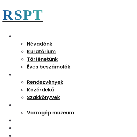
RSPT
Magunkról
Névadónk
Kuratórium
Történetünk
Éves beszámolók
Aktualitások
Rendezvények
Közérdekű
Szakkönyvek
Partnereink
Varrógép múzeum
Kapcsolat
Tudásbázis
Rejtő 170 emléknap