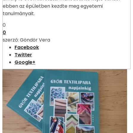
ebben az épületben kezdte meg egyetemi
tanulmányait.
0
0
szerző:
Göndör Vera
Facebook
Twitter
Google+