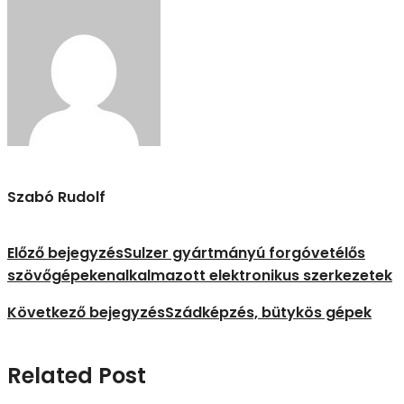
Szabó Rudolf
Előző bejegyzés
Sulzer gyártmányú forgóvetélős
szövőgépekenalkalmazott elektronikus szerkezetek
Következő bejegyzés
Szádképzés, bütykös gépek
Related Post