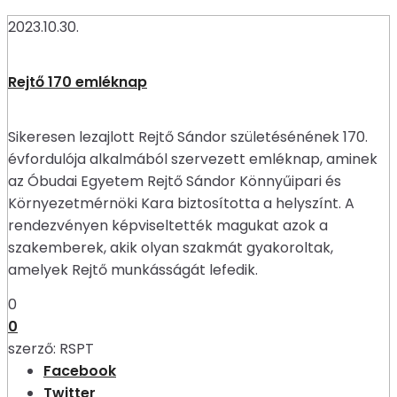
2023.10.30.
Rejtő 170 emléknap
Sikeresen lezajlott Rejtő Sándor születésénének 170.
évfordulója alkalmából szervezett emléknap, aminek
az Óbudai Egyetem Rejtő Sándor Könnyűipari és
Környezetmérnöki Kara biztosította a helyszínt. A
rendezvényen képviseltették magukat azok a
szakemberek, akik olyan szakmát gyakoroltak,
amelyek Rejtő munkásságát lefedik.
0
0
szerző:
RSPT
Facebook
Twitter