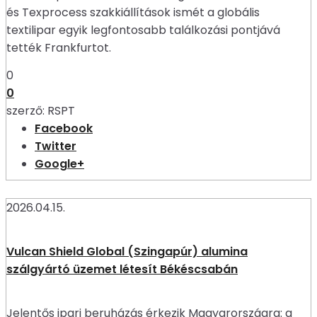
és Texprocess szakkiállítások ismét a globális
textilipar egyik legfontosabb találkozási pontjává
tették Frankfurtot.
0
0
szerző:
RSPT
Facebook
Twitter
Google+
2026.04.15.
Vulcan Shield Global (Szingapúr) alumina
szálgyártó üzemet létesít Békéscsabán
Jelentős ipari beruházás érkezik Magyarországra: a