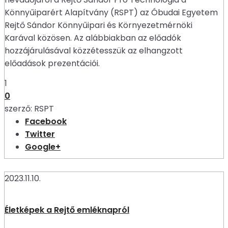
Könnyűiparért Alapítvány (RSPT) az Óbudai Egyetem
Rejtő Sándor Könnyűipari és Környezetmérnöki
Karával közösen. Az alábbiakban az előadók
hozzájárulásával közzétesszük az elhangzott
előadások prezentációi.
1
0
szerző:
RSPT
Facebook
Twitter
Google+
2023.11.10.
Életképek a Rejtő emléknapról