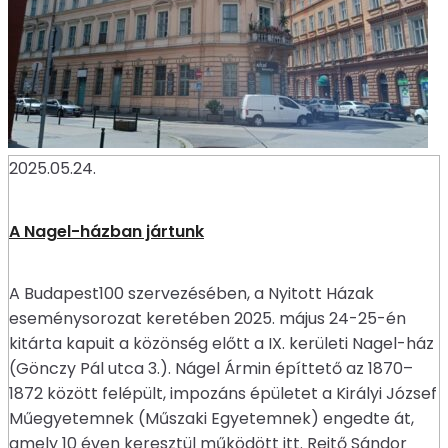
2025.05.24.
A Nagel-házban jártunk
A Budapest100 szervezésében, a Nyitott Házak
eseménysorozat keretében 2025. május 24-25-én
kitárta kapuit a közönség előtt a IX. kerületi Nagel-ház
(Gönczy Pál utca 3.). Nágel Ármin építtető az 1870–
1872 között felépült, impozáns épületet a Királyi József
Műegyetemnek (Műszaki Egyetemnek) engedte át,
amely 10 éven keresztül működött itt. Rejtő Sándor