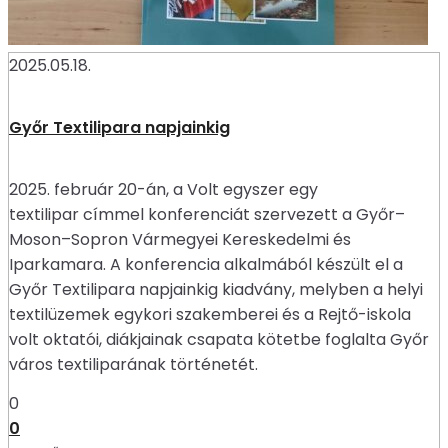
2025.05.18.
Győr Textilipara napjainkig
2025. február 20-án, a Volt egyszer egy
textilipar címmel konferenciát szervezett a Győr–
Moson–Sopron Vármegyei Kereskedelmi és
Iparkamara. A konferencia alkalmából készült el a
Győr Textilipara napjainkig kiadvány, melyben a helyi
textilüzemek egykori szakemberei és a Rejtő-iskola
volt oktatói, diákjainak csapata kötetbe foglalta Győr
város textiliparának történetét.
0
0