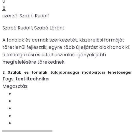
0
0
szerző: Szabó Rudolf
Szabó Rudolf, Szabó Lóránt
A fonalak és cérnák szerkezetét, kiszerelési formáját
töretlenül fejlesztik, egyre több új eljárást alakítanak ki,
a feldolgozási és a felhasználási igények jobb
megfelelésére törekednek.
2_Szalak_es_fonalak_tulajdonsagai_modositasi_lehetosegei
Tags:
textiltechnika
Megosztás: