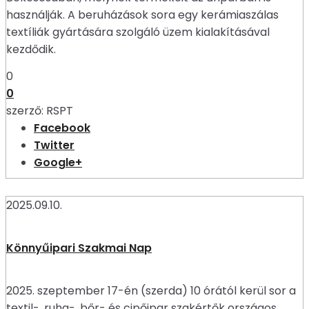
használják. A beruházások sora egy kerámiaszálas
textíliák gyártására szolgáló üzem kialakításával
kezdődik.
0
0
szerző:
RSPT
Facebook
Twitter
Google+
2025.09.10.
Könnyűipari Szakmai Nap
2025. szeptember 17-én (szerda) 10 órától kerül sor a
textil-, ruha-, bőr- és cipőipar szakértők országos