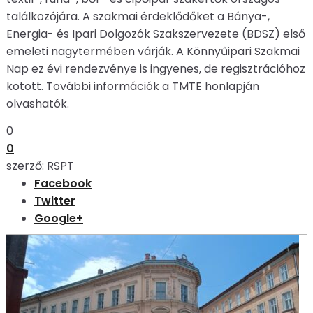
találkozójára. A szakmai érdeklődőket a Bánya-,
Energia- és Ipari Dolgozók Szakszervezete (BDSZ) első
emeleti nagytermében várják. A Könnyűipari Szakmai
Nap ez évi rendezvénye is ingyenes, de regisztrációhoz
kötött. További információk a TMTE honlapján
olvashatók.
0
0
szerző:
RSPT
Facebook
Twitter
Google+