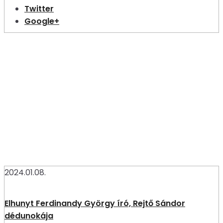
Twitter
Google+
2024.01.08.
Elhunyt Ferdinandy György író, Rejtő Sándor
dédunokája