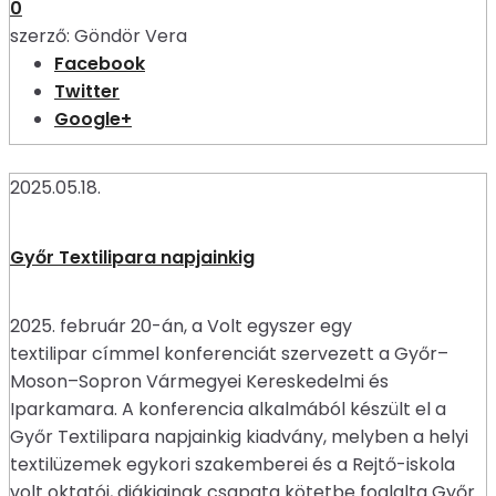
0
szerző:
Göndör Vera
Facebook
Twitter
Google+
2025.05.18.
Győr Textilipara napjainkig
2025. február 20-án, a Volt egyszer egy
textilipar címmel konferenciát szervezett a Győr–
Moson–Sopron Vármegyei Kereskedelmi és
Iparkamara. A konferencia alkalmából készült el a
Győr Textilipara napjainkig kiadvány, melyben a helyi
textilüzemek egykori szakemberei és a Rejtő-iskola
volt oktatói, diákjainak csapata kötetbe foglalta Győr