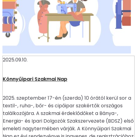
2025.09.10.
Könnyűipari Szakmai Nap
2025. szeptember 17-én (szerda) 10 órától kerül sor a
textil-, ruha-, bőr- és cipőipar szakértők országos
találkozójára. A szakmai érdeklődőket a Bánya-,
Energia- és Ipari Dolgozók Szakszervezete (BDSZ) első
emeleti nagytermében várják. A Könnyűipari Szakmai
Nap ez évi rendezvénye is ingyenes, de regisztrációhoz