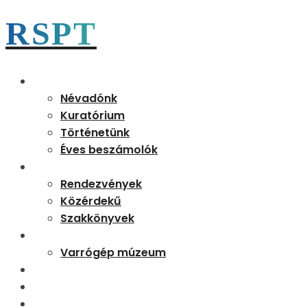
RSPT
Magunkról
Névadónk
Kuratórium
Történetünk
Éves beszámolók
Aktualitások
Rendezvények
Közérdekű
Szakkönyvek
Partnereink
Varrógép múzeum
Kapcsolat
Tudásbázis
Rejtő 170 emléknap