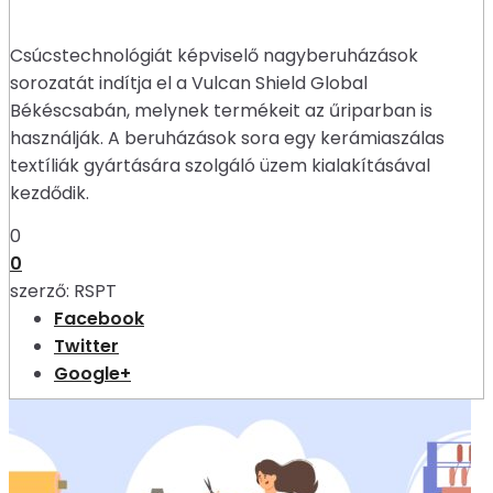
Csúcstechnológiát képviselő nagyberuházások
sorozatát indítja el a Vulcan Shield Global
Békéscsabán, melynek termékeit az űriparban is
használják. A beruházások sora egy kerámiaszálas
textíliák gyártására szolgáló üzem kialakításával
kezdődik.
0
0
szerző:
RSPT
Facebook
Twitter
Google+