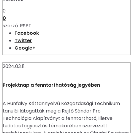
0
0
szerző:
RSPT
Facebook
Twitter
Google+
2024.03.11.
Projektnap a fenntarthatóság jegyében
A Hunfalvy Kéttannyelvű Közgazdasági Technikum
tanulói látogatták meg a Rejtő Sándor Pro
Technológia Alapítványt a fenntartható, illetve
tudatos fogyasztás témakörében szervezett