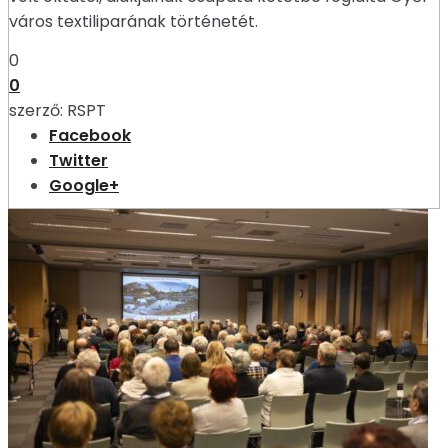
város textiliparának történetét.
0
0
szerző:
RSPT
Facebook
Twitter
Google+