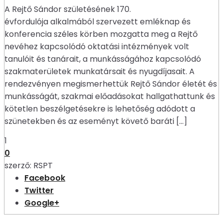
A Rejtő Sándor születésének 170.
évfordulója alkalmából szervezett emléknap és
konferencia széles körben mozgatta meg a Rejtő
nevéhez kapcsolódó oktatási intézmények volt
tanulóit és tanárait, a munkásságához kapcsolódó
szakmaterületek munkatársait és nyugdíjasait. A
rendezvényen megismerhettük Rejtő Sándor életét és
munkásságát, szakmai előadásokat hallgathattunk és
kötetlen beszélgetésekre is lehetőség adódott a
szünetekben és az eseményt követő baráti […]
1
0
szerző:
RSPT
Facebook
Twitter
Google+