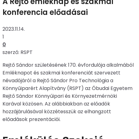
A Rejtő emléknap és szakmai
konferencia előadásai
2023.11.14.
1
0
szerző: RSPT
Rejtő Sándor születésének 170. évfordulója alkalmából
Emléknapot és szakmai konferenciát szervezett
névadójáról a Rejtő Sándor Pro Technológia a
Könnyűiparért Alapítvány (RSPT) az Óbudai Egyetem
Rejtő Sándor Könnyűipari és Környezetmérnöki
Karával közösen. Az alábbiakban az előadók
hozzájárulásával közzétesszük az elhangzott
előadások prezentációi.