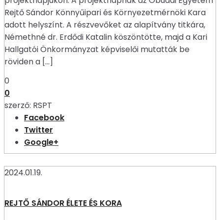
projektnapjukon. A projektnapnak az Óbudai Egyetem
Rejtő Sándor Könnyűipari és Környezetmérnöki Kara
adott helyszínt. A részvevőket az alapítvány titkára,
Némethné dr. Erdődi Katalin köszöntötte, majd a Kari
Hallgatói Önkormányzat képviselői mutatták be
röviden a […]
0
0
szerző:
RSPT
Facebook
Twitter
Google+
2024.01.19.
REJTŐ SÁNDOR ÉLETE ÉS KORA