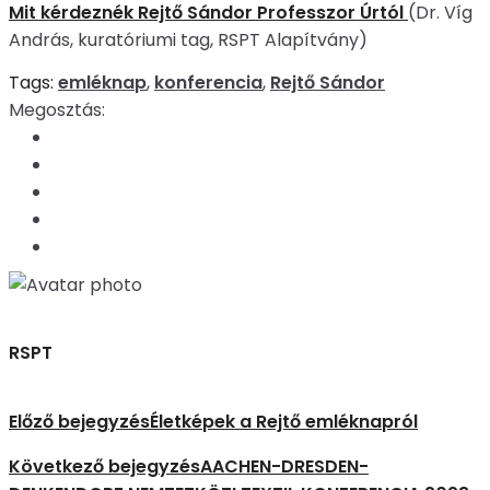
Mit kérdeznék Rejtő Sándor Professzor Úrtól
(Dr. Víg
András, kuratóriumi tag, RSPT Alapítvány)
Tags:
emléknap
,
konferencia
,
Rejtő Sándor
Megosztás:
RSPT
Előző bejegyzés
Életképek a Rejtő emléknapról
Következő bejegyzés
AACHEN-DRESDEN-