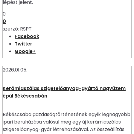
lépést jelent.
0
0
szerző:
RSPT
Facebook
Twitter
Google+
2026.01.05.
Kerámiaszálas szigetelőanyag-gyártó nagyüzem
épül Békéscsabán
Békéscsaba gazdaságtörténetének egyik legnagyobb
ipari beruházása valósul meg egy új kerámiaszálas
szigetelőanyag-gyár létrehozásával. Az összeállítás