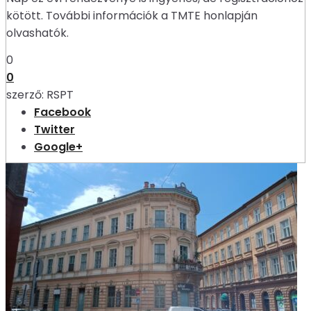
kötött. További információk a TMTE honlapján
olvashatók.
0
0
szerző:
RSPT
Facebook
Twitter
Google+