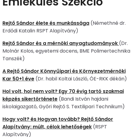
Emlékülés Szekció
Rejtő Sándor élete és munkássága
(Némethné dr.
Erdődi Katalin RSPT Alapítvány)
Rejtő Sándor és a mérnöki anyagtudományok
(Dr.
Molnár Kolos, egyetemi docens, BME Polimertechnika
Tanszék)
A Rejtő Sándor Könnyűipari és Környezetmérnöki
Kar 50+1 éve
(Dr. habil Koltai László, ÓE-RKK dékán)
Hol volt, hol nem volt? Egy 70 évig tartó szakmai
képzés sikertörténete
(Bandi István hajdani
iskolaigazgató, Győri Rejtő S. Textilipari Technikum)
Hogy volt? és Hogyan tovább? Rejtő Sándor
Alapítvány: múlt, célok lehetőségek
(RSPT
Alapítvány)