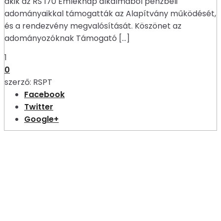
akik az RS 170 Emléknap alkalmából pénzbeli
adományaikkal támogatták az Alapítvány működését,
és a rendezvény megvalósítását. Köszönet az
adományozóknak Támogató […]
1
0
szerző:
RSPT
Facebook
Twitter
Google+