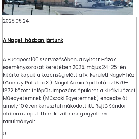
2025.05.24.
A Nagel-házban jártunk
A Budapest100 szervezésében, a Nyitott Házak
eseménysorozat keretében 2025. május 24-25-én
kitárta kapuit a közönség előtt a IX. kerületi Nagel-ház
(Gönczy Pál utca 3.). Nágel Ármin építtető az 1870–
1872 között felépült, impozáns épületet a Királyi József
Műegyetemnek (Műszaki Egyetemnek) engedte át,
amely 10 éven keresztül működött itt. Rejtő Sándor
ebben az épületben kezdte meg egyetemi
tanulmányait.
0