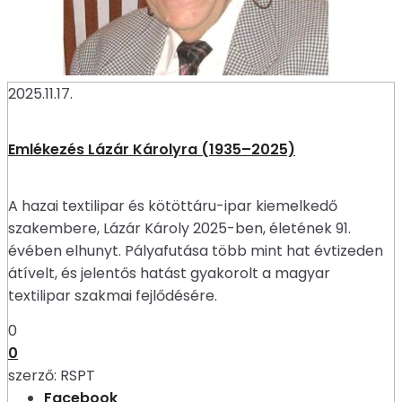
2025.11.17.
Emlékezés Lázár Károlyra (1935–2025)
A hazai textilipar és kötöttáru-ipar kiemelkedő
szakembere, Lázár Károly 2025-ben, életének 91.
évében elhunyt. Pályafutása több mint hat évtizeden
átívelt, és jelentős hatást gyakorolt a magyar
textilipar szakmai fejlődésére.
0
0
szerző:
RSPT
Facebook