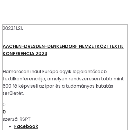
2023.11.21.
AACHEN-DRESDEN-DENKENDORF NEMZETKÖZI TEXTIL
KONFERENCIA 2023
Hamarosan indul Európa egyik legjelentősebb
textilkonferenciája, amelyen rendszeresen több mint
600 fő képviseli az ipar és a tudományos kutatás
területét.
0
0
szerző:
RSPT
Facebook