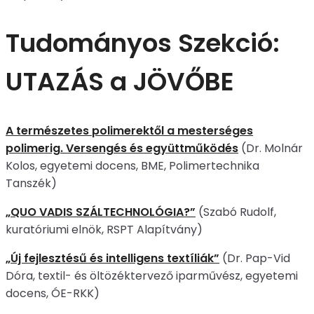
Tudományos Szekció:
UTAZÁS a JÖVŐBE
A természetes polimerektől a mesterséges
polimerig. Versengés és együttműködés
(Dr. Molnár
Kolos, egyetemi docens, BME, Polimertechnika
Tanszék)
„QUO VADIS SZÁLTECHNOLÓGIA?”
(Szabó Rudolf,
kuratóriumi elnök, RSPT Alapítvány)
„Új fejlesztésű és intelligens textíliák”
(Dr. Pap-Vid
Dóra, textil- és öltözéktervező iparművész, egyetemi
docens, ÓE-RKK)