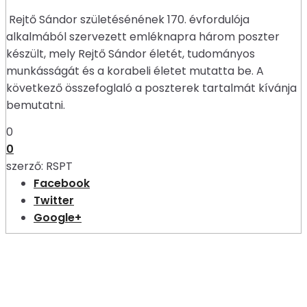
Rejtő Sándor születésénének 170. évfordulója
alkalmából szervezett emléknapra három poszter
készült, mely Rejtő Sándor életét, tudományos
munkásságát és a korabeli életet mutatta be. A
következő összefoglaló a poszterek tartalmát kívánja
bemutatni.
0
0
szerző:
RSPT
Facebook
Twitter
Google+